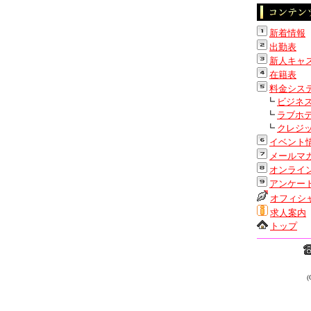
新着情報
出勤表
新人キャ
在籍表
料金シス
┗
ビジネ
┗
ラブホ
┗
クレジ
イベント
メールマ
オンライ
アンケー
オフィシ
求人案内
トップ
(